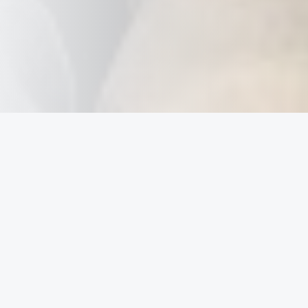
Onze kernboodschap
Wij begrijpen uw proces en bouwen
software die het direct efficiënter maakt.
Diep procesinzicht